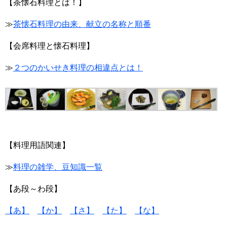
【茶懐石料理とは！】
≫
茶懐石料理の由来、献立の名称と順番
【会席料理と懐石料理】
≫
２つのかいせき料理の相違点とは！
【料理用語関連】
≫
料理の雑学、豆知識一覧
【あ段～わ段】
【あ】
【か】
【さ】
【た】
【な】