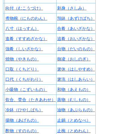
向付（むこうづけ）
刺身（さしみ）
煮物椀（にものわん）
預鉢（あずけばち）
八寸（はっすん）
合肴（あいざかな）
進肴（すすめざかな）
追肴（おいざかな）
強肴（しいざかな）
台物（だいのもの）
焼物（やきもの）
御凌（おしのぎ）
口取（くちどり）
箸休（はしやすめ）
口代（くちがわり）
箸洗（はしあらい）
小吸物（こずいもの）
和物（あえもの）
炊合、焚合（たきあわせ）
蒸物（むしもの）
冷鉢（ひやしばち）
油物（あぶらもの）
揚物（あげもの）
止鍋（とめなべ）
酢物（すのもの）
止椀（とめわん）