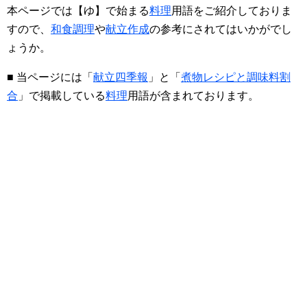
本ページでは【ゆ】で始まる
料理
用語をご紹介しておりま
すので、
和食調理
や
献立作成
の参考にされてはいかがでし
ょうか。
■ 当ページには「
献立四季報
」と「
煮物レシピと調味料割
合
」で掲載している
料理
用語が含まれております。