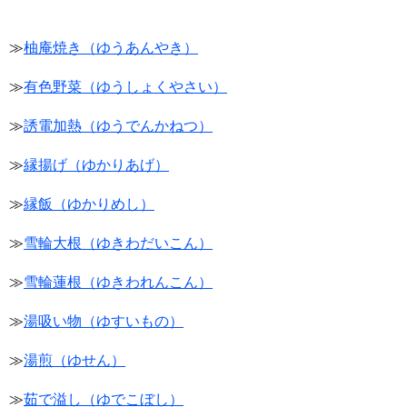
≫
柚庵焼き（ゆうあんやき）
≫
有色野菜（ゆうしょくやさい）
≫
誘電加熱（ゆうでんかねつ）
≫
縁揚げ（ゆかりあげ）
≫
縁飯（ゆかりめし）
≫
雪輪大根（ゆきわだいこん）
≫
雪輪蓮根（ゆきわれんこん）
≫
湯吸い物（ゆすいもの）
≫
湯煎（ゆせん）
≫
茹で溢し（ゆでこぼし）