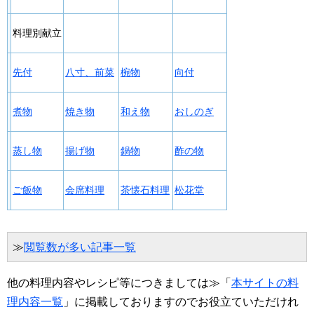
料理別献立
先付
八寸、前菜
椀物
向付
煮物
焼き物
和え物
おしのぎ
蒸し物
揚げ物
鍋物
酢の物
ご飯物
会席料理
茶懐石料理
松花堂
≫
閲覧数が多い記事一覧
他の料理内容やレシピ等につきましては≫「
本サイトの料
理内容一覧
」に掲載しておりますのでお役立ていただけれ