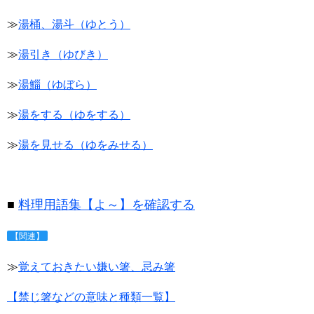
≫
湯桶、湯斗（ゆとう）
≫
湯引き（ゆびき）
≫
湯鯔（ゆぼら）
≫
湯をする（ゆをする）
≫
湯を見せる（ゆをみせる）
■
料理用語集【よ～】を確認する
【関連】
≫
覚えておきたい嫌い箸、忌み箸
【禁じ箸などの意味と種類一覧】