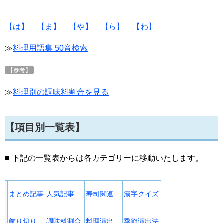
【は】
【ま】
【や】
【ら】
【わ】
≫
料理用語集 50音検索
【参考】
≫
料理別の調味料割合を見る
【項目別一覧表】
■ 下記の一覧表からは各カテゴリーに移動いたします。
まとめ記事
人気記事
寿司関連
漢字クイズ
飾り切り
調味料割合
料理演出
季節演出法