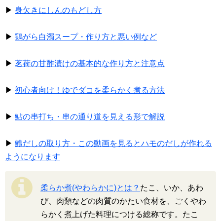
▶
身欠きにしんのもどし方
▶
鶏がら白濁スープ・作り方と悪い例など
▶
茗荷の甘酢漬けの基本的な作り方と注意点
▶
初心者向け！ゆでダコを柔らかく煮る方法
▶
鮎の串打ち・串の通り道を見える形で解説
▶
鱧だしの取り方・この動画を見るとハモのだしが作れる
ようになります
柔らか煮(やわらかに)とは？
たこ、いか、あわ
び、肉類などの肉質のかたい食材を、ごくやわ
らかく煮上げた料理につける総称です。たこ