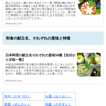
覚えておきたい飾り切り方法とコツ一覧【野菜の飾り切りと
細工料理301＋30種まとめ】料理によく使う野菜の切り方や
簡単な飾り切り方法、細工切り等を集めましたので季節演出
や盛りつけ飾りの参考にされてはいかがでしょうか。飾り切
りと料理作りに必要な切り方※包丁には十分注意してケガを
しないように仕上げてください。
oisiiryouri.com
和食の献立名、それぞれの意味と特徴
日本料理の献立名それぞれの意味50種【先付か
ら甘味一覧】
今回は日本料理で使う献立の意味を整理いたしましたので、
和食調理の参考にされてはいかがでしょうか。■各献立に移
動いたします。※本文中の献立名には送り仮名をつけており
ますが、実際には漢字のみで表すことが多いです。
oisiiryouri.com
先付（さきづけ）
お通（おとおし）
前菜（ぜんさい）
先吸（さきすい）