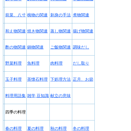
前菜、八寸
椀物の関連
刺身の手法
煮物関連
和え物関連
焼き物関連
蒸し物関連
揚げ物関連
酢の物関連
鍋物関連
ご飯物関連
調味だし
野菜料理
魚料理
肉料理
だし取り
玉子料理
茶懐石料理
下処理方法
正月、お節
料理用語集
雑学,豆知識
献立の意味
四季の料理
春の料理
夏の料理
秋の料理
冬の料理