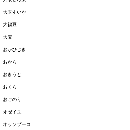
大玉すいか
大福豆
大麦
おかひじき
おから
おきうと
おくら
おごのり
オゼイユ
オッソブーコ