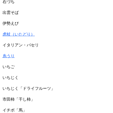
石づち
出雲そば
伊勢えび
虎杖（いたどり）
イタリアン・パセリ
糸うり
いちご
いちじく
いちじく「ドライフルーツ」
市田柿「干し柿」
イチボ「馬」