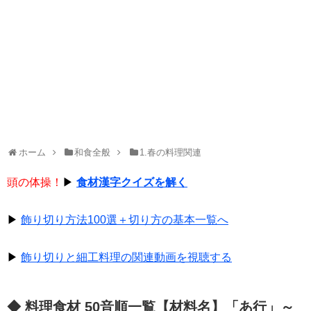
ホーム
和食全般
1.春の料理関連
頭の体操！
▶
食材漢字クイズを解く
▶
飾り切り方法100選＋切り方の基本一覧へ
▶
飾り切りと細工料理の関連動画を視聴する
◆ 料理食材 50音順一覧【材料名】「あ行」～